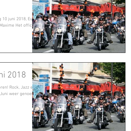
 10 juni 2018, Euro
 Maxime Het officiële
ni 2018
ren! Rock, Jazz en
 Juni weer genoeg