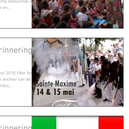
xime Gedurende een
 en...
innering!
i 2018, Fête Votive,
e dochter van de
bes, ...
innering!