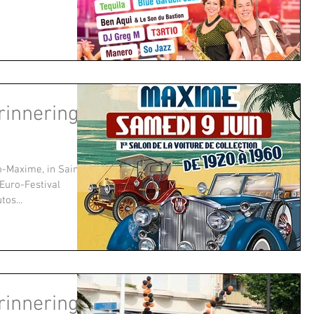
innering!
o-Maxime, in Sainte
Euro-Festival
os...
innering!