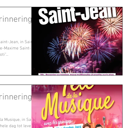
innering!
aint-Jean, in Sainte
nte-Maxime Saint-
i"...
innering!
le dag tot leven ...