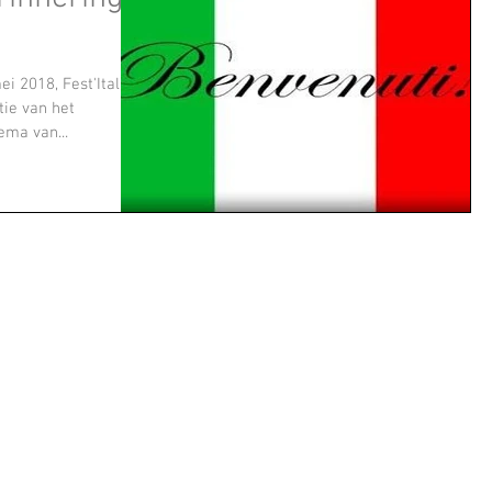
 2018, Fest'Italia,
tie van het
ema van...