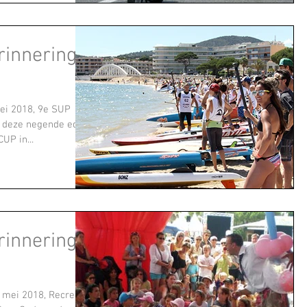
innering!
ei 2018, 9e SUP
 deze negende editie
UP in...
innering!
 mei 2018, Recreatie