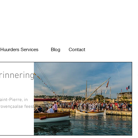
Huurders Services
Blog
Contact
innering!
aint-Pierre, in
rovençaalse feest is