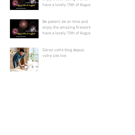
have a lovely 15th of August !
Be patient, be on time and
enjoy the amazing fireworks,
have a lovely 15th of August !
Gérez votre blog depuis
votre site live
Créez un superbe blog
Bloguez d'où que vous soyez