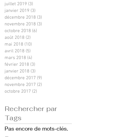
juillet 2019
(3)
3 posts
janvier 2019
(3)
3 posts
décembre 2018
(3)
3 posts
novembre 2018
(3)
3 posts
octobre 2018
(6)
6 posts
août 2018
(2)
2 posts
mai 2018
(10)
10 posts
avril 2018
(5)
5 posts
mars 2018
(4)
4 posts
février 2018
(3)
3 posts
janvier 2018
(3)
3 posts
décembre 2017
(9)
9 posts
novembre 2017
(2)
2 posts
octobre 2017
(2)
2 posts
Rechercher par
Tags
Pas encore de mots-clés.