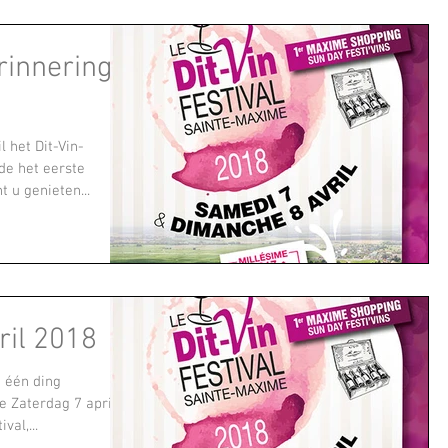
innering!
l het Dit-Vin-
de het eerste
t u genieten...
il 2018
 één ding
me Zaterdag 7 april
val,...