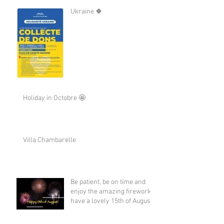
Ukraine 🍀
Holiday in Octobre 🤩
Villa Chambarelle
Be patient, be on time and
enjoy the amazing fireworks,
have a lovely 15th of August !