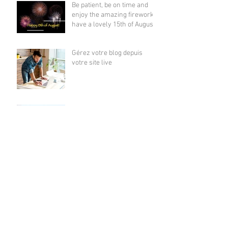
Be patient, be on time and
enjoy the amazing fireworks,
have a lovely 15th of August !
Gérez votre blog depuis
votre site live
Créez un superbe blog
Bloguez d'où que vous soyez
Fête des Chandelles, La
Chandeleur